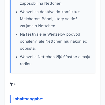
zapôsobil na Nettchen.
Wenzel sa dostáva do konfliktu s
Melcherom Böhni, ktorý sa tiež
zaujíma o Nettchen.
Na festivale je Wenzelov podvod
odhalený, ale Nettchen mu nakoniec
odpúšťa.
Wenzel a Nettchen žijú šťastne a majú
rodinu.
/p>
Inhaltsangabe: