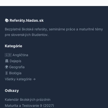
📚 Referáty.hladas.sk
Bezplatné školské referáty, seminárne práce a maturitné témy
pre slovenských študentov.
Kategórie
🇬🇧 Angličtina
🏛️ Dejepis
🌍 Geografia
🧬 Biológia
Všetky kategórie →
Odkazy
Kalendár školských prázdnin
Maturita a Testovanie 9 (2027)