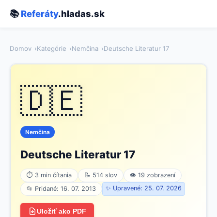
📚
Referáty
.hladas.sk
Domov
Kategórie
Nemčina
Deutsche Literatur 17
🇩🇪
Nemčina
Deutsche Literatur 17
⏱ 3 min čítania
📝 514 slov
👁 19 zobrazení
✨ Upravené: 25. 07. 2026
📂 Pridané: 16. 07. 2013
Uložiť ako PDF