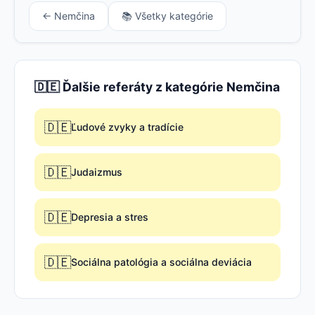
← Nemčina
📚 Všetky kategórie
🇩🇪 Ďalšie referáty z kategórie Nemčina
🇩🇪
Ľudové zvyky a tradície
🇩🇪
Judaizmus
🇩🇪
Depresia a stres
🇩🇪
Sociálna patológia a sociálna deviácia