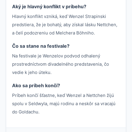
Aký je hlavný konflikt v príbehu?
Hlavný konflikt vzniká, keď Wenzel Strapinski
predstiera, že je bohatý, aby získal lásku Nettchen,
a čelí podozreniu od Melchera Böhniho.
Čo sa stane na festivale?
Na festivale je Wenzelov podvod odhalený
prostredníctvom divadelného predstavenia, čo
vedie k jeho úteku.
Ako sa príbeh končí?
Príbeh končí šťastne, keď Wenzel a Nettchen žijú
spolu v Seldwyla, majú rodinu a neskôr sa vracajú
do Goldachu.