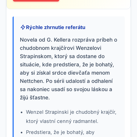
Rýchle zhrnutie referátu
Novela od G. Kellera rozpráva príbeh o
chudobnom krajčírovi Wenzelovi
Strapinskom, ktorý sa dostane do
situácie, kde predstiera, že je bohatý,
aby si získal srdce dievčaťa menom
Nettchen. Po sérii udalostí a odhalení
sa nakoniec usadí so svojou láskou a
žijú šťastne.
Wenzel Strapinski je chudobný krajčír,
ktorý vlastní cenný radmantel.
Predstiera, že je bohatý, aby