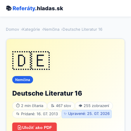
📚
Referáty
.hladas.sk
Domov
Kategórie
Nemčina
Deutsche Literatur 16
🇩🇪
Nemčina
Deutsche Literatur 16
⏱ 2 min čítania
📝 467 slov
👁 255 zobrazení
✨ Upravené: 25. 07. 2026
📂 Pridané: 16. 07. 2013
Uložiť ako PDF