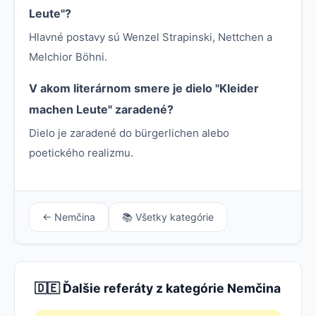
Leute"?
Hlavné postavy sú Wenzel Strapinski, Nettchen a
Melchior Böhni.
V akom literárnom smere je dielo "Kleider
machen Leute" zaradené?
Dielo je zaradené do bürgerlichen alebo
poetického realizmu.
← Nemčina
📚 Všetky kategórie
🇩🇪 Ďalšie referáty z kategórie Nemčina