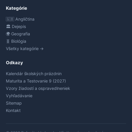
Kategórie
🇬🇧 Angličtina
🏛️ Dejepis
🌍 Geografia
🧬 Biológia
Všetky kategórie →
Odkazy
Kalendár školských prázdnin
Maturita a Testovanie 9 (2027)
Vzory žiadostí a ospravedlneniek
Vyhľadávanie
Sitemap
Kontakt