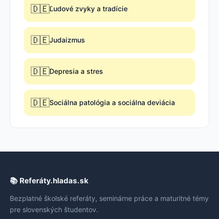
🇩🇪
Ľudové zvyky a tradície
🇩🇪
Judaizmus
🇩🇪
Depresia a stres
🇩🇪
Sociálna patológia a sociálna deviácia
📚 Referáty.hladas.sk
Bezplatné školské referáty, seminárne práce a maturitné témy
pre slovenských študentov.