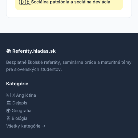
🇩🇪
Sociálna patológia a sociálna deviácia
📚 Referáty.hladas.sk
Bezplatné školské referáty, seminárne práce a maturitné témy
pre slovenských študentov.
Kategórie
🇬🇧 Angličtina
🏛️ Dejepis
🌍 Geografia
🧬 Biológia
Všetky kategórie →