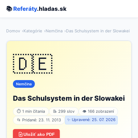
📚
Referáty
.hladas.sk
Domov
Kategórie
Nemčina
Das Schulsystem in der Slowakei
🇩🇪
Nemčina
Das Schulsystem in der Slowakei
⏱ 1 min čítania
📝 299 slov
👁 166 zobrazení
✨ Upravené: 25. 07. 2026
📂 Pridané: 23. 11. 2013
Uložiť ako PDF