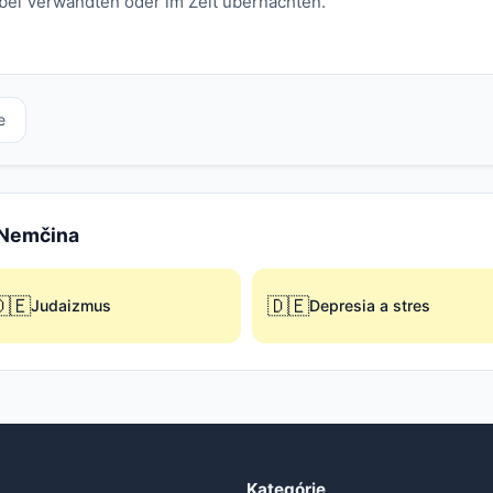
 bei Verwandten oder im Zelt übernachten.
e
e Nemčina
🇪
🇩🇪
Judaizmus
Depresia a stres
Kategórie