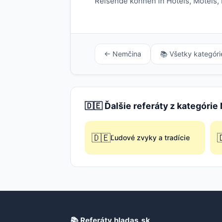
Reisende können in Hotels, Motels,
← Nemčina
📚 Všetky kategóri
🇩🇪 Ďalšie referáty z kategóri
🇩🇪

Ľudové zvyky a tradície
📚 Referáty.hladas.sk