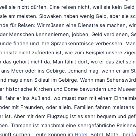
weil sie nicht dürfen. Eine reisen nicht, weil sie kein G
 sie am meisten. Slowaken haben wenig Geld, aber sie sc
runde für Reisen: Wir müssen eine Dienstreise machen, wi
oder Menschen kennenlernen, jobben, Geld verdienen, S
unde finden und ihre Sprachkenntnisse verbessern. Manch
Wohnsitz nicht zufrieden ist, wie zum Beispiel unsere Zig
 das gehört nicht da. Man fährt dort, wo er das Ziel sei
an ans Meer oder ins Gebirge. Jemand mag, wenn er am S
d mag einen Skilauf im Gebirge. Wenn man Sehenswürdigk
nn er historische Kirchen und Dome bewundern und Muse
l, fahr er ins Außland, wo musst man mit einem Einheimi
 oder mit Freunden, oder allein. Familien fahren meiste
er ist. Aber mit dem Flugzeug ist es sehr bequem und gef
mpen. Trampen ist manchmal eine sehrgefährliche Reisen
rkunft suchen. Leute können im
Hotel
, Botel, Motel, bei
fa