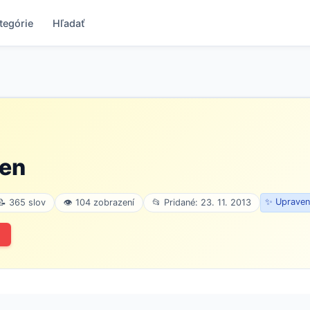
tegórie
Hľadať
sen
✨ Upraven
📝 365 slov
👁 104 zobrazení
📂 Pridané: 23. 11. 2013