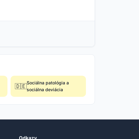
Sociálna patológia a
🇩🇪
sociálna deviácia
Odkazy