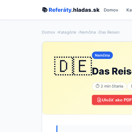
📚
Referáty
.hladas.sk
Domov
Ka
Domov
Kategórie
Nemčina
Das Reisen
Nemčina
🇩🇪
Das Rei
⏱ 2 min čítania
Uložiť ako PDF