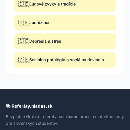
🇩🇪
Ľudové zvyky a tradície
🇩🇪
Judaizmus
🇩🇪
Depresia a stres
🇩🇪
Sociálna patológia a sociálna deviácia
📚 Referáty.hladas.sk
Bezplatné školské referáty, seminárne práce a maturitné témy
pre slovenských študentov.