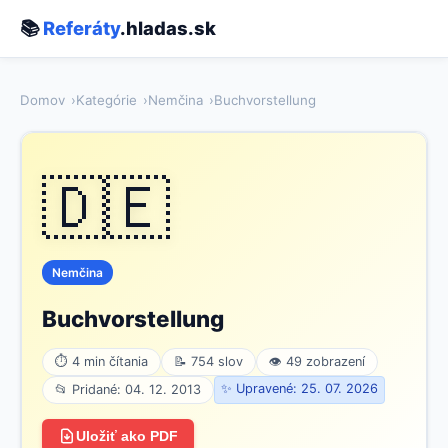
📚
Referáty
.hladas.sk
Domov
Kategórie
Nemčina
Buchvorstellung
🇩🇪
Nemčina
Buchvorstellung
⏱ 4 min čítania
📝 754 slov
👁 49 zobrazení
✨ Upravené: 25. 07. 2026
📂 Pridané: 04. 12. 2013
Uložiť ako PDF