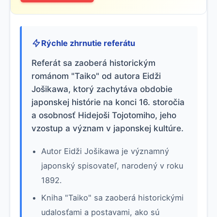
Rýchle zhrnutie referátu
Referát sa zaoberá historickým
románom "Taiko" od autora Eidži
Jošikawa, ktorý zachytáva obdobie
japonskej histórie na konci 16. storočia
a osobnosť Hidejoši Tojotomiho, jeho
vzostup a význam v japonskej kultúre.
Autor Eidži Jošikawa je významný
japonský spisovateľ, narodený v roku
1892.
Kniha "Taiko" sa zaoberá historickými
udalosťami a postavami, ako sú