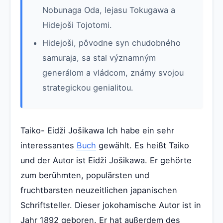
Nobunaga Oda, Iejasu Tokugawa a
Hidejoši Tojotomi.
Hidejoši, pôvodne syn chudobného
samuraja, sa stal významným
generálom a vládcom, známy svojou
strategickou genialitou.
Taiko- Eidži Jošikawa Ich habe ein sehr
interessantes
Buch
gewählt. Es heißt Taiko
und der Autor ist Eidži Jošikawa. Er gehörte
zum berühmten, populärsten und
fruchtbarsten neuzeitlichen japanischen
Schriftsteller. Dieser jokohamische Autor ist in
Jahr 1892 geboren. Er hat außerdem des