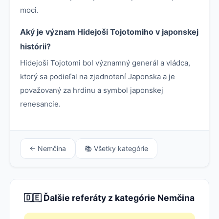
moci.
Aký je význam Hidejoši Tojotomiho v japonskej
histórii?
Hidejoši Tojotomi bol významný generál a vládca,
ktorý sa podieľal na zjednotení Japonska a je
považovaný za hrdinu a symbol japonskej
renesancie.
← Nemčina
📚 Všetky kategórie
🇩🇪 Ďalšie referáty z kategórie Nemčina