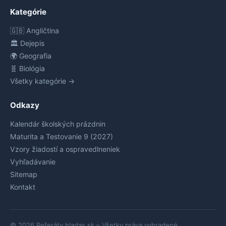
Kategórie
🇬🇧 Angličtina
🏛️ Dejepis
🌍 Geografia
🧬 Biológia
Všetky kategórie →
Odkazy
Kalendár školských prázdnin
Maturita a Testovanie 9 (2027)
Vzory žiadostí a ospravedlneniek
Vyhľadávanie
Sitemap
Kontakt
© 2026 Referáty.hladas.sk – Všetky práva vyhradené