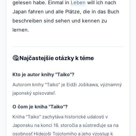
gelesen habe. Einmal in
Leben
will ich nach
Japan fahren und alle Plätze, die in das Buch
beschreiben sind sehen und kennen zu
lernen.
🤔 Najčastejšie otázky k téme
Kto je autor knihy "Taiko"?
Autorom knihy "Taiko" je Eidži Jošikawa, významný
japonský spisovateľ.
O čom je kniha "Taiko"?
Kniha "Taiko" zachytáva historické udalosti v
Japonsku na konci 16. storočia a sústreďuje sa na
osobnosť Hidejoši Tojotomiho a jeho vzostup k