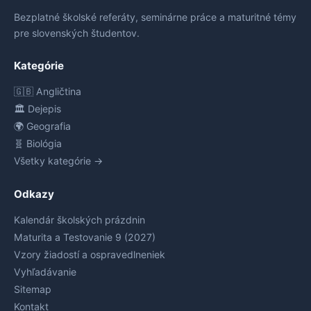
Bezplatné školské referáty, seminárne práce a maturitné témy
pre slovenských študentov.
Kategórie
🇬🇧 Angličtina
🏛️ Dejepis
🌍 Geografia
🧬 Biológia
Všetky kategórie →
Odkazy
Kalendár školských prázdnin
Maturita a Testovanie 9 (2027)
Vzory žiadostí a ospravedlneniek
Vyhľadávanie
Sitemap
Kontakt