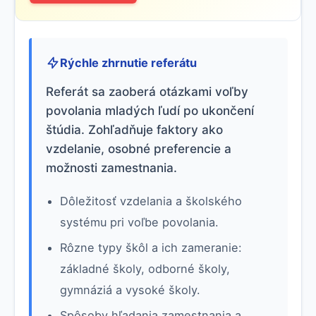
Rýchle zhrnutie referátu
Referát sa zaoberá otázkami voľby
povolania mladých ľudí po ukončení
štúdia. Zohľadňuje faktory ako
vzdelanie, osobné preferencie a
možnosti zamestnania.
Dôležitosť vzdelania a školského
systému pri voľbe povolania.
Rôzne typy škôl a ich zameranie:
základné školy, odborné školy,
gymnáziá a vysoké školy.
Spôsoby hľadania zamestnania a