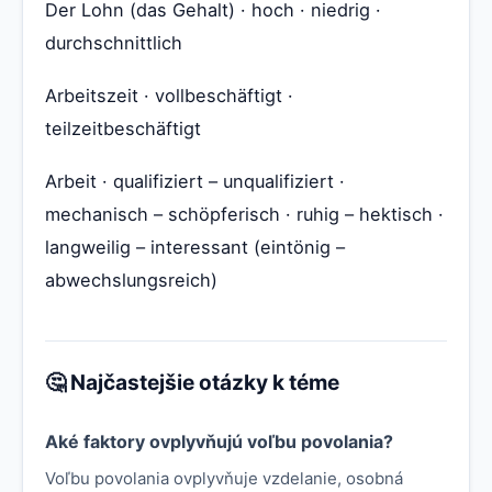
Der Lohn (das Gehalt) · hoch · niedrig ·
durchschnittlich
Arbeitszeit · vollbeschäftigt ·
teilzeitbeschäftigt
Arbeit · qualifiziert – unqualifiziert ·
mechanisch – schöpferisch · ruhig – hektisch ·
langweilig – interessant (eintönig –
abwechslungsreich)
🤔 Najčastejšie otázky k téme
Aké faktory ovplyvňujú voľbu povolania?
Voľbu povolania ovplyvňuje vzdelanie, osobná