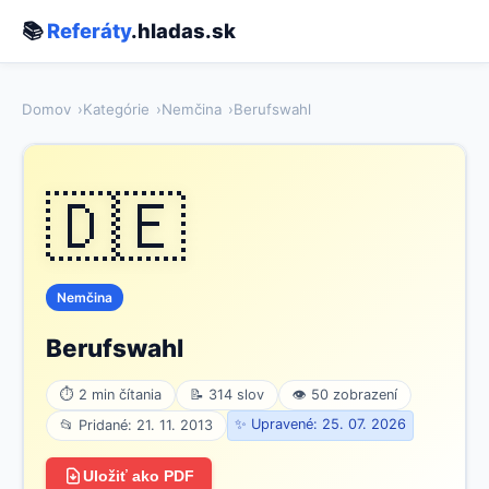
📚
Referáty
.hladas.sk
Domov
Kategórie
Nemčina
Berufswahl
🇩🇪
Nemčina
Berufswahl
⏱ 2 min čítania
📝 314 slov
👁 50 zobrazení
✨ Upravené: 25. 07. 2026
📂 Pridané: 21. 11. 2013
Uložiť ako PDF