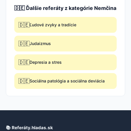
🇩🇪 Ďalšie referáty z kategórie Nemčina
🇩🇪
Ľudové zvyky a tradície
🇩🇪
Judaizmus
🇩🇪
Depresia a stres
🇩🇪
Sociálna patológia a sociálna deviácia
📚 Referáty.hladas.sk