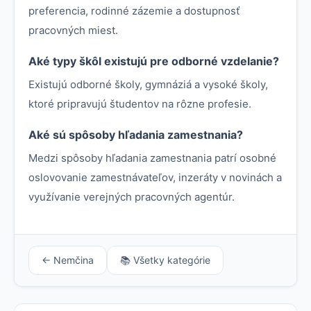
preferencia, rodinné zázemie a dostupnosť
pracovných miest.
Aké typy škôl existujú pre odborné vzdelanie?
Existujú odborné školy, gymnáziá a vysoké školy,
ktoré pripravujú študentov na rôzne profesie.
Aké sú spôsoby hľadania zamestnania?
Medzi spôsoby hľadania zamestnania patrí osobné
oslovovanie zamestnávateľov, inzeráty v novinách a
využívanie verejných pracovných agentúr.
← Nemčina
📚 Všetky kategórie