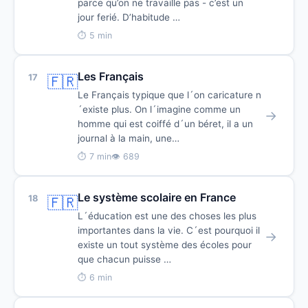
parce qu’on ne travaille pas - c’est un
jour ferié. D’habitude …
⏱ 5 min
Les Français
17
🇫🇷
Le Français typique que l´on caricature n
´existe plus. On l´imagine comme un
→
homme qui est coiffé d´un béret, il a un
journal à la main, une…
⏱ 7 min
👁 689
Le système scolaire en France
18
🇫🇷
L´éducation est une des choses les plus
importantes dans la vie. C´est pourquoi il
→
existe un tout système des écoles pour
que chacun puisse …
⏱ 6 min