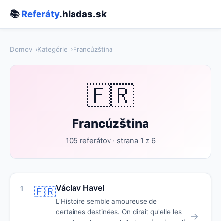
📚
Referáty
.hladas.sk
Domov
Kategórie
Francúzština
🇫🇷
Francúzština
105 referátov · strana 1 z 6
Václav Havel
1
🇫🇷
L'Histoire semble amoureuse de
certaines destinées. On dirait qu'elle les
→