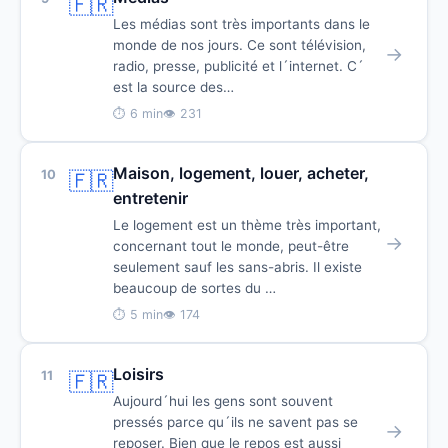
🇫🇷
Les médias sont très importants dans le
monde de nos jours. Ce sont télévision,
→
radio, presse, publicité et l´internet. C´
est la source des…
⏱ 6 min
👁 231
Maison, logement, louer, acheter,
10
🇫🇷
entretenir
Le logement est un thème très important,
→
concernant tout le monde, peut-être
seulement sauf les sans-abris. Il existe
beaucoup de sortes du …
⏱ 5 min
👁 174
Loisirs
11
🇫🇷
Aujourd´hui les gens sont souvent
pressés parce qu´ils ne savent pas se
→
reposer. Bien que le repos est aussi