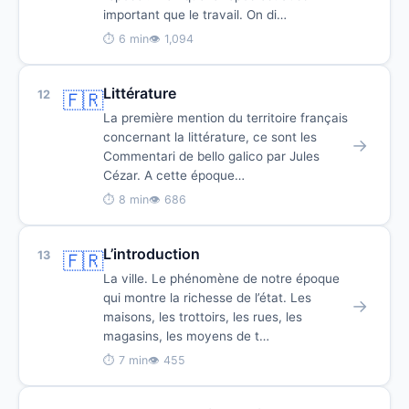
important que le travail. On di…
⏱ 6 min
👁 1,094
Littérature
12
🇫🇷
La première mention du territoire français
concernant la littérature, ce sont les
→
Commentari de bello galico par Jules
Cézar. A cette époque…
⏱ 8 min
👁 686
L’introduction
13
🇫🇷
La ville. Le phénomène de notre époque
qui montre la richesse de l’état. Les
→
maisons, les trottoirs, les rues, les
magasins, les moyens de t…
⏱ 7 min
👁 455