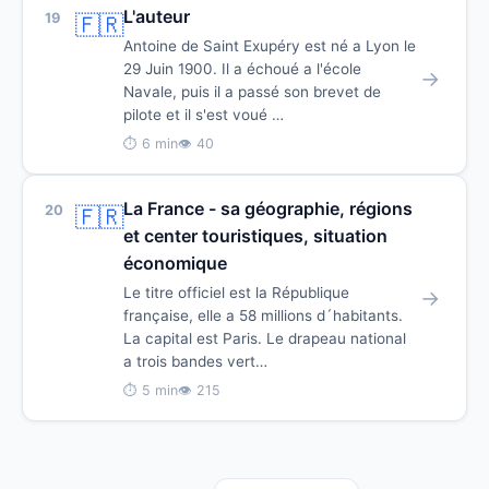
L'auteur
19
🇫🇷
Antoine de Saint Exupéry est né a Lyon le
29 Juin 1900. Il a échoué a l'école
→
Navale, puis il a passé son brevet de
pilote et il s'est voué …
⏱ 6 min
👁 40
La France - sa géographie, régions
20
🇫🇷
et center touristiques, situation
économique
Le titre officiel est la République
→
française, elle a 58 millions d´habitants.
La capital est Paris. Le drapeau national
a trois bandes vert…
⏱ 5 min
👁 215