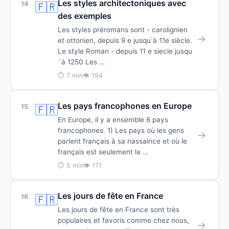
Les styles architectoniques avec
14
🇫🇷
des exemples
Les styles préromans sont - carolignien
→
et ottonien, depuis 9 e jusqu΄à 11e siècle.
Le style Roman - depuis 11 e siecle jusqu
´à 1250 Les …
⏱ 7 min
👁 194
Les pays francophones en Europe
15
🇫🇷
En Europe, il y a ensemble 6 pays
francophones. 1) Les pays où les gens
→
parlent français à sa nassaince et où le
français est seulement la …
⏱ 5 min
👁 171
Les jours de fête en France
16
🇫🇷
Les jours de fête en France sont très
populaires et favoris comme chez nous,
→