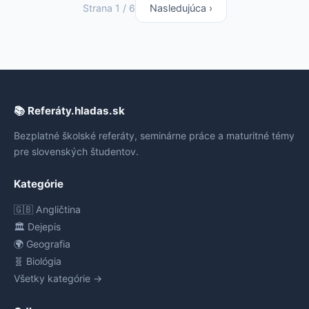
Strana 1 / 6
Nasledujúca ›
📚 Referáty.hladas.sk
Bezplatné školské referáty, seminárne práce a maturitné témy
pre slovenských študentov.
Kategórie
🇬🇧 Angličtina
🏛️ Dejepis
🌍 Geografia
🧬 Biológia
Všetky kategórie →