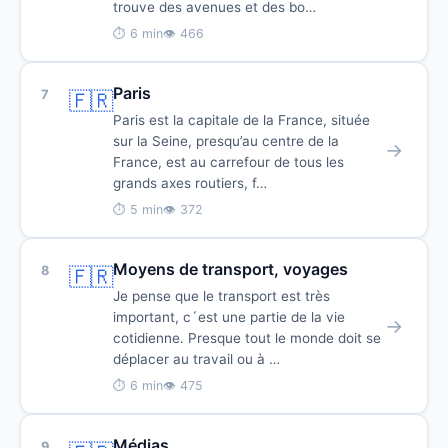
trouve des avenues et des bo…
⏱ 6 min
👁 466
Paris
7
🇫🇷
Paris est la capitale de la France, située
sur la Seine, presqu’au centre de la
→
France, est au carrefour de tous les
grands axes routiers, f…
⏱ 5 min
👁 372
Moyens de transport, voyages
8
🇫🇷
Je pense que le transport est très
important, c´est une partie de la vie
→
cotidienne. Presque tout le monde doit se
déplacer au travail ou à …
⏱ 6 min
👁 475
Médias
9