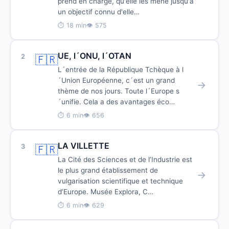
prend en charge, qu'elle les mène jusqu'à
un objectif connu d'elle…
⏱ 18 min
👁 575
UE, l´ONU, l´OTAN
2
🇫🇷
L´entrée de la République Tchèque à l
´Union Européenne, c´est un grand
→
thème de nos jours. Toute l´Europe s
´unifie. Cela a des avantages éco…
⏱ 6 min
👁 656
LA VILLETTE
3
🇫🇷
La Cité des Sciences et de l’Industrie est
le plus grand établissement de
→
vulgarisation scientifique et technique
d’Europe. Musée Explora, C…
⏱ 6 min
👁 629