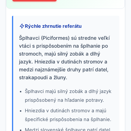
Rýchle zhrnutie referátu
Šplhavci (Piciformes) sú stredne veľkí
vtáci s prispôsobením na šplhanie po
stromoch, majú silný zobák a dlhý
jazyk. Hniezdia v dutinách stromov a
medzi najznámejšie druhy patrí datel,
strakapoudi a žluny.
Šplhavci majú silný zobák a dlhý jazyk
prispôsobený na hľadanie potravy.
Hniezdia v dutinách stromov a majú
špecifické prispôsobenia na šplhanie.
Medzi slovenské šplhavce patrí datel