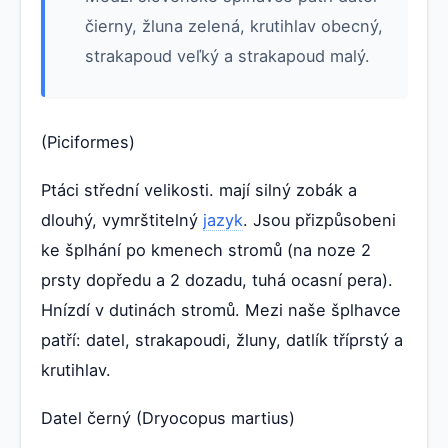
čierny, žluna zelená, krutihlav obecný,
strakapoud veľký a strakapoud malý.
(Piciformes)
Ptáci střední velikosti. mají silný zobák a
dlouhý, vymrštitelný
jazyk
. Jsou přizpůsobeni
ke šplhání po kmenech stromů (na noze 2
prsty dopředu a 2 dozadu, tuhá ocasní pera).
Hnízdí v dutinách stromů. Mezi naše šplhavce
patří: datel, strakapoudi, žluny, datlík tříprstý a
krutihlav.
Datel černý (Dryocopus martius)