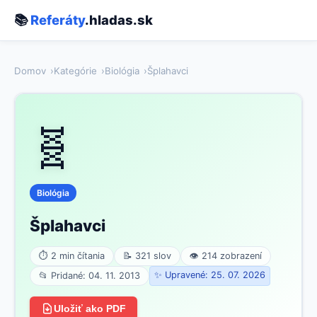
📚
Referáty
.hladas.sk
Domov
Kategórie
Biológia
Šplahavci
🧬
Biológia
Šplahavci
⏱ 2 min čítania
📝 321 slov
👁 214 zobrazení
✨ Upravené: 25. 07. 2026
📂 Pridané: 04. 11. 2013
Uložiť ako PDF