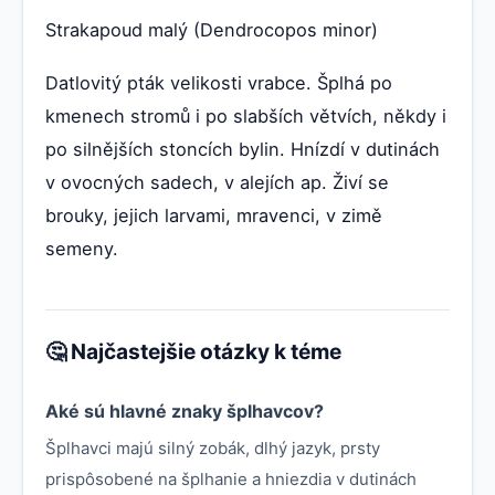
Strakapoud malý (Dendrocopos minor)
Datlovitý pták velikosti vrabce. Šplhá po
kmenech stromů i po slabších větvích, někdy i
po silnějších stoncích bylin. Hnízdí v dutinách
v ovocných sadech, v alejích ap. Živí se
brouky, jejich larvami, mravenci, v zimě
semeny.
🤔 Najčastejšie otázky k téme
Aké sú hlavné znaky šplhavcov?
Šplhavci majú silný zobák, dlhý jazyk, prsty
prispôsobené na šplhanie a hniezdia v dutinách