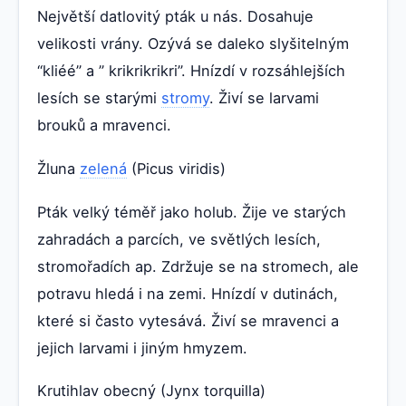
Největší datlovitý pták u nás. Dosahuje
velikosti vrány. Ozývá se daleko slyšitelným
“kliéé” a ” krikrikrikri”. Hnízdí v rozsáhlejších
lesích se starými
stromy
. Živí se larvami
brouků a mravenci.
Žluna
zelená
(Picus viridis)
Pták velký téměř jako holub. Žije ve starých
zahradách a parcích, ve světlých lesích,
stromořadích ap. Zdržuje se na stromech, ale
potravu hledá i na zemi. Hnízdí v dutinách,
které si často vytesává. Živí se mravenci a
jejich larvami i jiným hmyzem.
Krutihlav obecný (Jynx torquilla)