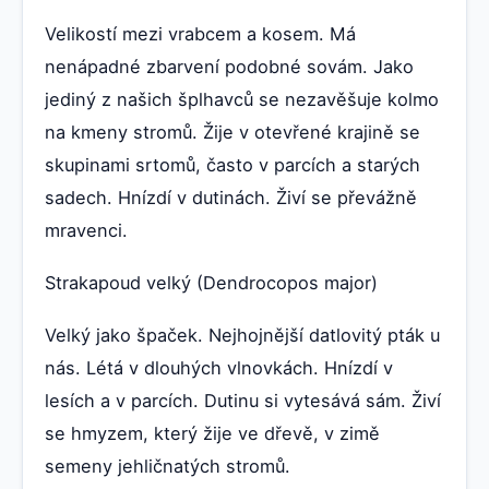
Velikostí mezi vrabcem a kosem. Má
nenápadné zbarvení podobné sovám. Jako
jediný z našich šplhavců se nezavěšuje kolmo
na kmeny stromů. Žije v otevřené krajině se
skupinami srtomů, často v parcích a starých
sadech. Hnízdí v dutinách. Živí se převážně
mravenci.
Strakapoud velký (Dendrocopos major)
Velký jako špaček. Nejhojnější datlovitý pták u
nás. Létá v dlouhých vlnovkách. Hnízdí v
lesích a v parcích. Dutinu si vytesává sám. Živí
se hmyzem, který žije ve dřevě, v zimě
semeny jehličnatých stromů.