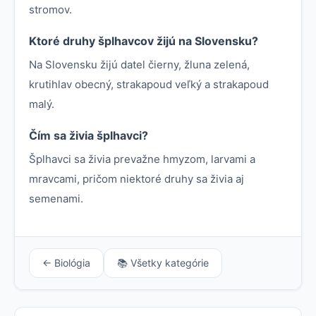
stromov.
Ktoré druhy šplhavcov žijú na Slovensku?
Na Slovensku žijú datel čierny, žluna zelená,
krutihlav obecný, strakapoud veľký a strakapoud
malý.
Čím sa živia šplhavci?
Šplhavci sa živia prevažne hmyzom, larvami a
mravcami, pričom niektoré druhy sa živia aj
semenami.
← Biológia
📚 Všetky kategórie