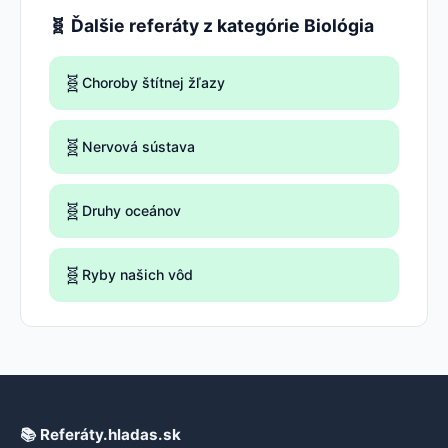
🧬 Ďalšie referáty z kategórie Biológia
🧬
Choroby štítnej žľazy
🧬
Nervová sústava
🧬
Druhy oceánov
🧬
Ryby našich vôd
📚 Referáty.hladas.sk