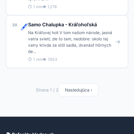
⏱ 1 min
👁 1,278
Samo Chalupka - Kráľohoľská
20
🖋️
Na Kráľovej holi V tom našom národe, jasná
vatra svieti; zle to tam, nedobre: okolo tej
→
vatry krivda za stôl sadla, dvanásť hôrnych
de…
⏱ 1 min
👁 7,953
Strana 1 / 2
Nasledujúca ›