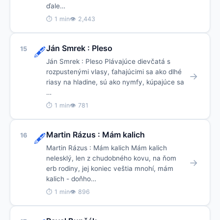
ďale…
⏱ 1 min
👁 2,443
Ján Smrek : Pleso
15
🖋️
Ján Smrek : Pleso Plávajúce dievčatá s
rozpustenými vlasy, ťahajúcimi sa ako dlhé
→
riasy na hladine, sú ako nymfy, kúpajúce sa
…
⏱ 1 min
👁 781
Martin Rázus : Mám kalich
16
🖋️
Martin Rázus : Mám kalich Mám kalich
nelesklý, len z chudobného kovu, na ňom
→
erb rodiny, jej koniec veštia mnohí, mám
kalich - doňho…
⏱ 1 min
👁 896