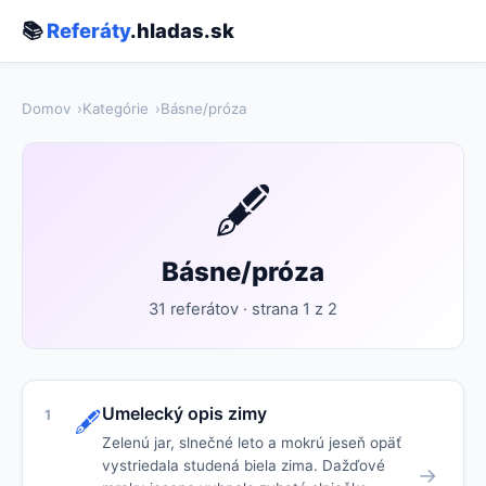
📚
Referáty
.hladas.sk
Domov
Kategórie
Básne/próza
🖋️
Básne/próza
31 referátov · strana 1 z 2
Umelecký opis zimy
1
🖋️
Zelenú jar, slnečné leto a mokrú jeseň opäť
vystriedala studená biela zima. Dažďové
→