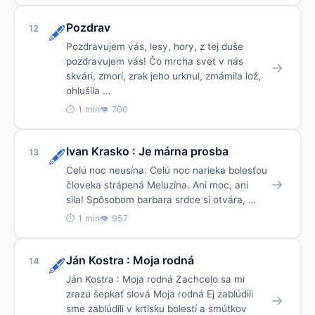
Pozdrav
12
🖋️
Pozdravujem vás, lesy, hory, z tej duše
pozdravujem vás! Čo mrcha svet v nás
→
skvári, zmorí, zrak jeho urknul, zmámila lož,
ohlušila …
⏱ 1 min
👁 700
Ivan Krasko : Je márna prosba
13
🖋️
Celú noc neusína. Celú noc narieka bolesťou
→
človeka strápená Meluzína. Ani moc, ani
sila! Spôsobom barbara srdce si otvára, …
⏱ 1 min
👁 957
Ján Kostra : Moja rodná
14
🖋️
Ján Kostra : Moja rodná Zachcelo sa mi
zrazu šepkať slová Moja rodná Ej zablúdili
→
sme zablúdili v krtisku bolestí a smútkov