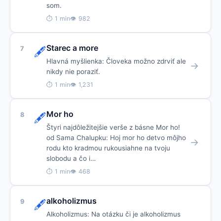
som.
⏱ 1 min
👁 982
Starec a more
7
🖋️
Hlavná myšlienka: Človeka možno zdrviť ale
→
nikdy nie poraziť.
⏱ 1 min
👁 1,231
Mor ho
8
🖋️
Štyri najdôležitejšie verše z básne Mor ho!
od Sama Chalupku: Hoj mor ho detvo môjho
→
rodu kto kradmou rukousiahne na tvoju
slobodu a čo i…
⏱ 1 min
👁 468
alkoholizmus
9
🖋️
Alkoholizmus: Na otázku či je alkoholizmus