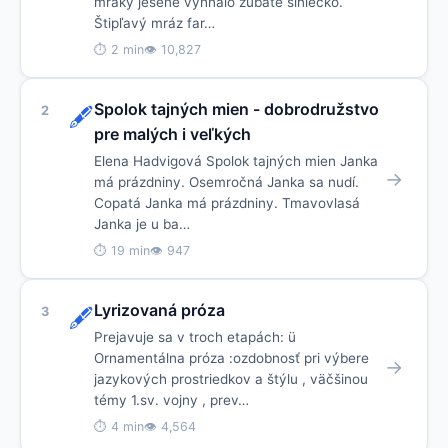
mraky jesene vyhnalo zubaté slniečko.
Štipľavý mráz far…
⏱ 2 min
👁 10,827
Spolok tajných mien - dobrodružstvo
2
🖋️
pre malých i veľkých
Elena Hadvigová Spolok tajných mien Janka
→
má prázdniny. Osemročná Janka sa nudí.
Copatá Janka má prázdniny. Tmavovlasá
Janka je u ba…
⏱ 19 min
👁 947
Lyrizovaná próza
3
🖋️
Prejavuje sa v troch etapách: ü
Ornamentálna próza :ozdobnosť pri výbere
→
jazykových prostriedkov a štýlu , väčšinou
témy 1.sv. vojny , prev…
⏱ 4 min
👁 4,564