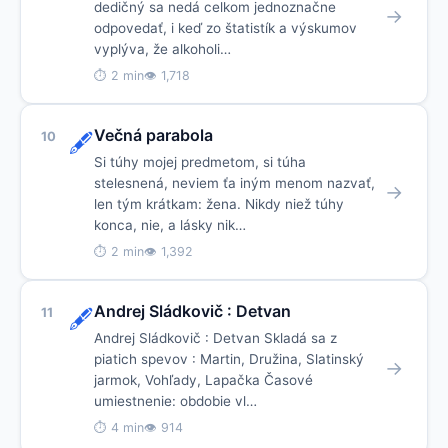
dedičný sa nedá celkom jednoznačne
→
odpovedať, i keď zo štatistík a výskumov
vyplýva, že alkoholi…
⏱ 2 min
👁 1,718
Večná parabola
10
🖋️
Si túhy mojej predmetom, si túha
stelesnená, neviem ťa iným menom nazvať,
→
len tým krátkam: žena. Nikdy niež túhy
konca, nie, a lásky nik…
⏱ 2 min
👁 1,392
Andrej Sládkovič : Detvan
11
🖋️
Andrej Sládkovič : Detvan Skladá sa z
piatich spevov : Martin, Družina, Slatinský
→
jarmok, Vohľady, Lapačka Časové
umiestnenie: obdobie vl…
⏱ 4 min
👁 914