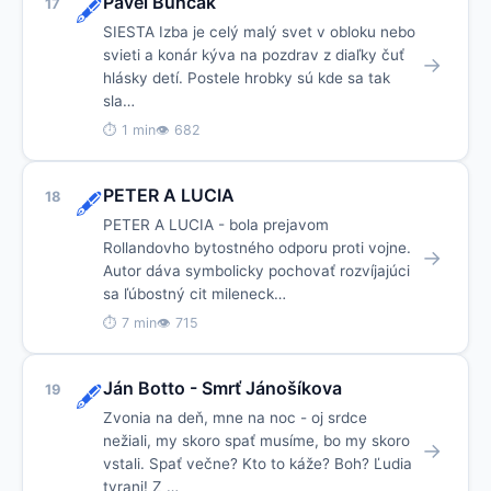
Pavel Bunčák
17
🖋️
SIESTA Izba je celý malý svet v obloku nebo
svieti a konár kýva na pozdrav z diaľky čuť
→
hlásky detí. Postele hrobky sú kde sa tak
sla…
⏱ 1 min
👁 682
PETER A LUCIA
18
🖋️
PETER A LUCIA - bola prejavom
Rollandovho bytostného odporu proti vojne.
→
Autor dáva symbolicky pochovať rozvíjajúci
sa ľúbostný cit mileneck…
⏱ 7 min
👁 715
Ján Botto - Smrť Jánošíkova
19
🖋️
Zvonia na deň, mne na noc - oj srdce
nežiali, my skoro spať musíme, bo my skoro
→
vstali. Spať večne? Kto to káže? Boh? Ľudia
tyrani! Z …