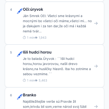
Oči:úryvok
4
🖋️
Ján Smrek Oči: Všetci sme krásnymi a
mocnými bo všetci oči máme,všetci mi... no
→
ja ďakujem i za ten dar,že oči má i každá
nemá tvár...
⏱ 1 min
👁 1,943
Išli hudci horou
5
🖋️
Je to balada.Úryvok : ´´Išli hudci
horou,horou javorovou, našli drevo
→
krásno,na husličky hlasnô. Iba ho zotnime a
sebou vezmime.´´
⏱ 1 min
👁 5,463
Branko
6
🖋️
Najdôležitejšie verše sú:Pravde žil
→
som,krivdu bil som,verne národ svoj ľúbil