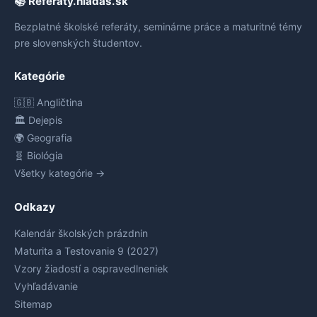
📚 Referáty.hladas.sk
Bezplatné školské referáty, seminárne práce a maturitné témy
pre slovenských študentov.
Kategórie
🇬🇧 Angličtina
🏛️ Dejepis
🌍 Geografia
🧬 Biológia
Všetky kategórie →
Odkazy
Kalendár školských prázdnin
Maturita a Testovanie 9 (2027)
Vzory žiadostí a ospravedlneniek
Vyhľadávanie
Sitemap