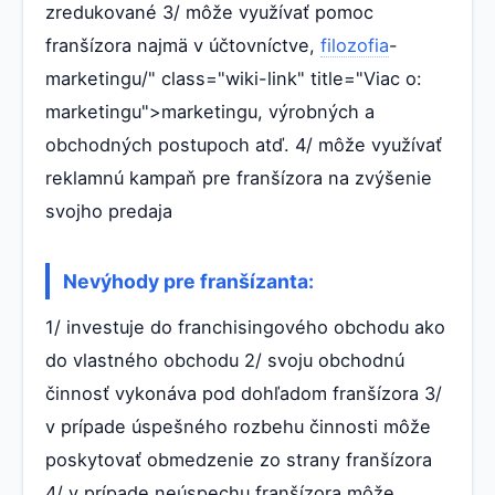
zredukované 3/ môže využívať pomoc
franšízora najmä v účtovníctve,
filozofia
-
marketingu/" class="wiki-link" title="Viac o:
marketingu">marketingu, výrobných a
obchodných postupoch atď. 4/ môže využívať
reklamnú kampaň pre franšízora na zvýšenie
svojho predaja
Nevýhody pre franšízanta:
1/ investuje do franchisingového obchodu ako
do vlastného obchodu 2/ svoju obchodnú
činnosť vykonáva pod dohľadom franšízora 3/
v prípade úspešného rozbehu činnosti môže
poskytovať obmedzenie zo strany franšízora
4/ v prípade neúspechu franšízora môže