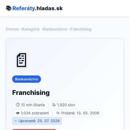
📚
Referáty
.hladas.sk
Domov
Kategórie
Bankovníctvo
Franchising
📄
Bankovníctvo
Franchising
⏱ 10 min čítania
📝 1,920 slov
👁 1,034 zobrazení
📂 Pridané: 13. 05. 2006
✨ Upravené: 25. 07. 2026