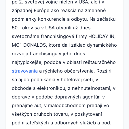
po 2. svetovej vojne nielen v USA, ale i v
západnej Európe ako reakcia na zmenené
podmienky konkurencie a odbytu. Na začiatku
50. rokov sa v USA otvorili už dnes
svetoznáme franchisingové firmy HOLIDAY IN,
MC´ DONALDS, ktoré dali základ dynamického
rozvoja franchisingu v jeho dnes
najtypickejšej podobe v oblasti reštauračného
stravovania
a rýchleho občerstvenia. Rozšíril
sa aj do podnikania v hotelovej sieti, v
obchode s elektronikou, z nehnuteľnosťami, v
doprave v podobe dopravných agentúr, v
prenájme áut, v maloobchodnom predaji vo
všetkých druhoch tovaru, v poskytovaní
podnikateľských a odborných služieb a pod.