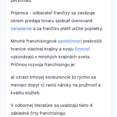
personálu.
Príjemca - odberateľ frančízy sa zaväzuje
okrem predaja tovaru splácať úverované
zariadenie
a za frančízu platiť určité poplatky.
Mnohé franchisingové
spoločnosti
prekročili
hranice vlastnej krajiny a svoju
činnosť
vykonávajú v mnohých krajinách sveta.
Príčinou rozvoja franchisingu je:
a) vzrast trhovej konkurencie b) rýchlo sa
meniaci dopyt c) rastú nároky na pružnosť a
kvalitu služieb
V odbornej literatúre sa uvádzajú tieto 4
základné črty franchisingu: