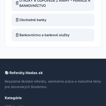
OTÁZKY A ODPOVEDE Z KNIHY – PENIAZE A
📄
BANKOVNÍCTVO
📄
Obchodné banky
📄
Bankovníctvo a bankové služby
📚 Referáty.hladas.sk
Bezplatné školské referáty, seminárne práce a maturitné témy
pre slovenských študentov.
Kategórie