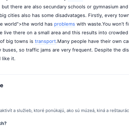
s, but there are also secundary schools or gymnasium and
big cities also has some disadvatages. Firstly, every tow
 the world">the world has
problems
with waste.You won’t fi
live there on a small area and this results into crowded 
 of big towns is
transport
.Many people have their own ca
y buses, so traffic jams are very frequent. Despite the d
like it.
me
ktivít a služieb, ktoré ponúkajú, ako sú múzeá, kiná a reštaurác
ch?