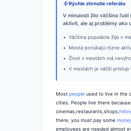
Rýchle zhrnutie referátu
V minulosti žilo väčšina ľud
aktivít, ale aj problémy ako
Väčšina populácie žije v m
Mestá ponúkajú rôzne aktiv
Život v mestách má nevýho
V mestách je väčší prístup
Most
people
used to live in the 
cities. People live there becaus
cinemas,restaurants,shops,
hikin
there, you must pay some
mone
employees are needed almost e