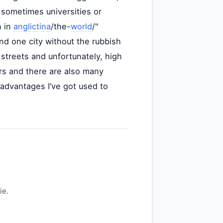
 sometimes universities or
n in
anglictina
/the-
world
/"
nd one city without the rubbish
streets and unfortunately, high
rs and there are also many
isadvantages I‘ve got used to
ie.