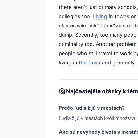
there aren’t just primary school
collegies too.
Living
in towns or 
class="wiki-link" title="Viac o:
dump. Secondly, too many people 
criminality too. Another problem
people who still travel to work b
living in
the town
and generally, I 
🤔 Najčastejšie otázky k té
Prečo ľudia žijú v mestách?
Ľudia žijú v mestách kvôli množstvu a
Aké sú nevýhody života v mestá