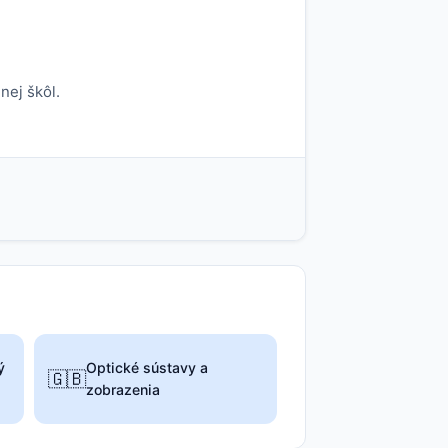
nej škôl.
ý
Optické sústavy a
🇬🇧
zobrazenia