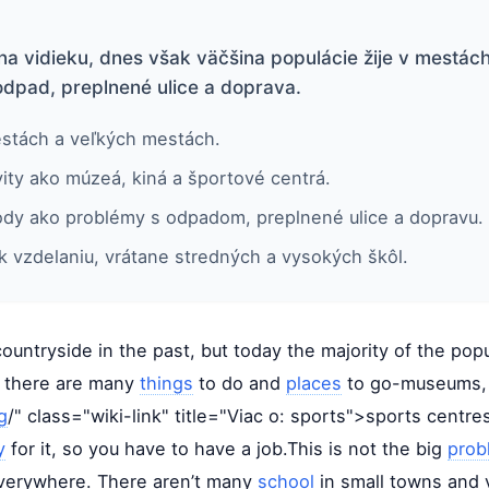
í na vidieku, dnes však väčšina populácie žije v mest
 odpad, preplnené ulice a doprava.
estách a veľkých mestách.
ity ako múzeá, kiná a športové centrá.
dy ako problémy s odpadom, preplnené ulice a dopravu.
 k vzdelaniu, vrátane stredných a vysokých škôl.
countryside in the past, but today the majority of the pop
e there are many
things
to do and
places
to go-museums,
g
/" class="wiki-link" title="Viac o: sports">sports centre
y
for it, so you have to have a job.This is not the big
prob
verywhere. There aren’t many
school
in small towns and v