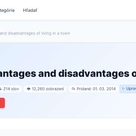
tegórie
Hľadať
nd disadvantages of living in a town
ntages and disadvantages of
✨ Uprav
📝 214 slov
👁 12,260 zobrazení
📂 Pridané: 01. 03. 2014