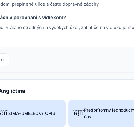
dom, preplnené ulice a časté dopravné zápchy.
tách v porovnaní s vidiekom?
iu, vrátane stredných a vysokých škôl, zatiaľ čo na vidieku je me
ie
 Angličtina
Predprítomný jednoduch
🇧
🇬🇧
ZIMA-UMELECKY OPIS
čas