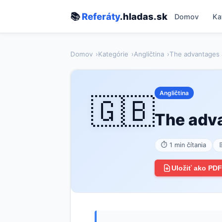
📚
Referáty
.hladas.sk
Domov
Ka
Domov
Kategórie
Angličtina
The advantages a
Angličtina
🇬🇧
The adva
⏱ 1 min čítania
Uložiť ako PDF