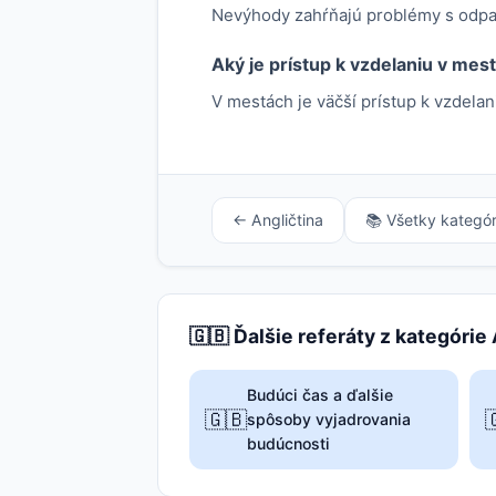
Nevýhody zahŕňajú problémy s odpa
Aký je prístup k vzdelaniu v mes
V mestách je väčší prístup k vzdelan
← Angličtina
📚 Všetky kategór
🇬🇧 Ďalšie referáty z kategórie
Budúci čas a ďalšie
🇬🇧

spôsoby vyjadrovania
budúcnosti