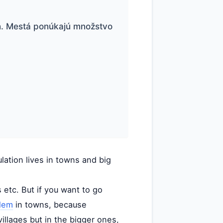
ách. Mestá ponúkajú množstvo
ulation lives in towns and big
s etc. But if you want to go
lem
in towns, because
illages but in the bigger ones,